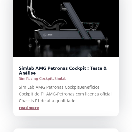
Simlab AMG Petronas Cockpit : Teste &
Análise
Sim Racing Cockpit
,
Simlab
Sim Lab AMG Petronas CockpitBenefícios
Cockpit de F1 AMG-Petronas com licença oficial
Chassis F1 de alta qualidade...
read more