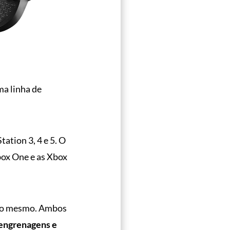
a linha de
tation 3, 4 e 5. O
box One e as Xbox
te o mesmo. Ambos
 engrenagens e