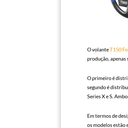
O volante
T150 Fo
produção, apenas 
O primeiro é distr
segundo é distrib
Series X e S. Ambo
Em termos de desig
os modelos estão