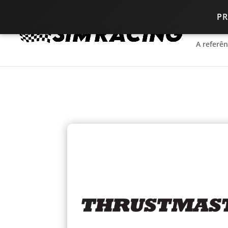
P
A referê
A referê