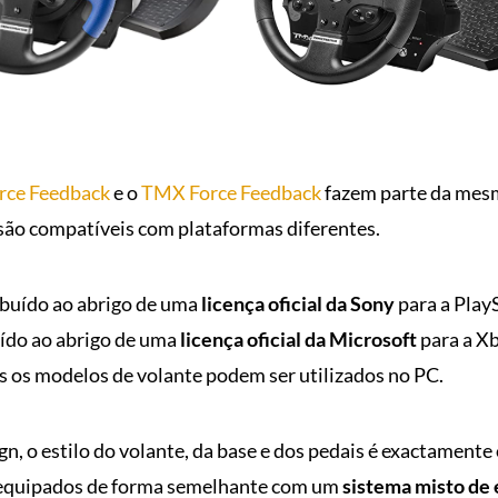
rce Feedback
e o
TMX Force Feedback
fazem parte da mesm
são compatíveis com plataformas diferentes.
ibuído ao abrigo de uma
licença oficial da Sony
para a PlayS
uído ao abrigo de uma
licença oficial da Microsoft
para a X
s os modelos de volante podem ser utilizados no PC.
n, o estilo do volante, da base e dos pedais é exactamen
 equipados de forma semelhante com um
sistema misto de