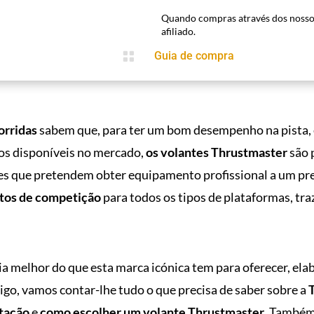
Quando compras através dos nosso
afiliado.

Guia de compra
orridas
sabem que, para ter um bom desempenho na pista, 
os disponíveis no mercado,
os volantes Thrustmaster
são 
es que pretendem obter equipamento profissional a um pre
os de competição
para todos os tipos de plataformas, tr
ia melhor do que esta marca icónica tem para oferecer, el
tigo, vamos contar-lhe tudo o que precisa de saber sobre a
utação
e
como escolher um volante Thrustmaster
. Também