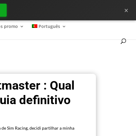
×
ecessário para começar bem no ?
os promo
Português
tmaster : Qual
uia definitivo
 de Sim Racing, decidi partilhar a minha