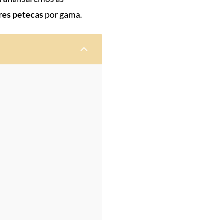
res petecas
por gama.
2