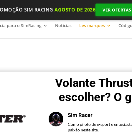
ROMOÇÃO SIM RACING
AGOSTO DE 2026
VER OFERTAS
ncia para o SimRacing
2026 SimRacing: Qual é o equipamento n
ncia para o SimRacing
Notícias
Les marques
Códig
Volante Thrus
escolher? O g
Sim Racer
Como piloto de e-sport e entusiasta
paixão neste site.