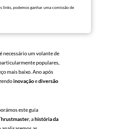
s links, podemos ganhar uma comissão de
é necessário um volante de
particularmente populares,
ço mais baixo. Ano após
azendo
inovação
e
diversão
aborámos este guia
Thrustmaster
, a
história da
 analisaremos as