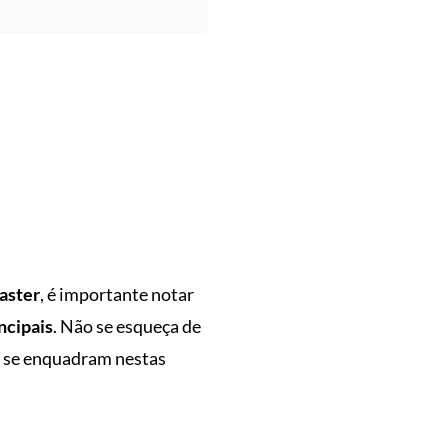
aster
, é importante notar
ncipais
. Não se esqueça de
o se enquadram nestas