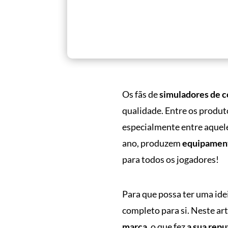
Os fãs de
simuladores de c
qualidade. Entre os produt
especialmente entre aquel
ano, produzem
equipament
para todos os jogadores!
Para que possa ter uma ide
completo para si. Neste ar
marca
, o que fez
a sua rep