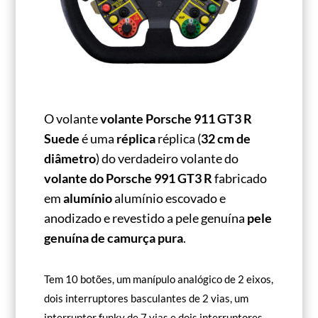
O volante
volante Porsche 911 GT3 R
Suede
é uma
réplica
réplica (
32 cm de
diâmetro
) do verdadeiro volante do
volante do Porsche 991 GT3 R
fabricado
em
alumínio
alumínio escovado e
anodizado e revestido a pele genuína
pele
genuína de camurça pura
.
Tem 10 botões, um manípulo analógico de 2 eixos,
dois interruptores basculantes de 2 vias, um
interruptor funky de 7 vias e dois interruptores