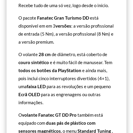
Recebe tudo de uma só vez, logo desde o início.
O pacote
Fanatec Gran Turismo DD
está
disponível em
em 3
versões
: a versão profissional
de entrada (5 Nm), a versão profissional (8 Nm) e
a versão premium.
O volante
28 cm
de diâmetro, está coberto de
couro sintético
e é muito fácil de manusear. Tem
todos os botões da PlayStation
e ainda mais,
pois inclui cinco interruptores divertidos (4+1),
uma
faixa LED
para as revoluções e um pequeno
Ecrã OLED
para as engrenagens ou outras
informações.
O
volante
Fanatec GT DD Pro
também está
equipado com
duas pás de plástico com
sensores magnéticos
, o menu
Standard Tuning
,