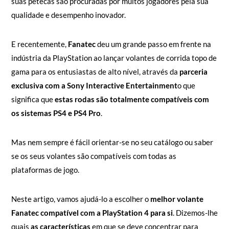
suas petecas são procuradas por muitos jogadores pela sua
qualidade e desempenho inovador.
E recentemente,
Fanatec
deu um grande passo em frente na
indústria da PlayStation ao lançar volantes de corrida topo de
gama para os entusiastas de alto nível, através da
parceria
exclusiva com a Sony Interactive Entertainment
o que
significa que
estas rodas são totalmente compatíveis com
os sistemas PS4 e PS4 Pro
.
Mas nem sempre é fácil orientar-se no seu catálogo ou saber
se os seus volantes são compatíveis com todas as
plataformas de jogo.
Neste artigo, vamos ajudá-lo a escolher o
melhor volante
Fanatec compatível com a PlayStation 4 para si
. Dizemos-lhe
quais
as características
em que se deve concentrar para