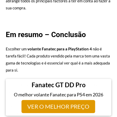
abrange todos os principais factores a ter em conta ao fazer a
sua compra.
Em resumo – Conclusão
Escolher um
volante Fanatec para a PlayStation 4
não é
tarefa fácil! Cada produto vendido pela marca tem uma vasta
gama de tecnologias e é essencial ver qual é a mais adequada
para si.
Fanatec GT DD Pro
Se está simplesmente à procura de um volante envolvente
com uma intuição decente no seu design e funcionalidade, um
O melhor volante Fanatec para PS4 em 2026
modelo como
o Fanatec CSL Elite
é perfeito. Mas se estás à
VER O MELHOR PREÇO
procura de um volante novo que optimize o teu jogo e os teus
resultados nas corridas Esports,
o Fanatec Podium F1
é