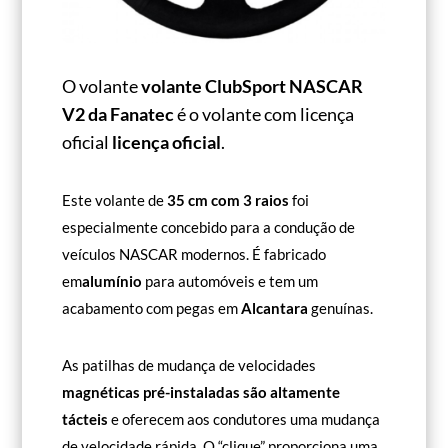
O volante
volante ClubSport NASCAR
V2 da Fanatec
é o volante com licença
oficial
licença oficial
.
Este volante de
35 cm com 3 raios
foi
especialmente concebido para a condução de
veículos NASCAR modernos. É fabricado
em
alumínio
para automóveis e tem um
acabamento com pegas em
Alcantara
genuínas.
As patilhas de mudança de velocidades
magnéticas pré-instaladas são altamente
tácteis
e oferecem aos condutores uma mudança
de velocidade rápida. O “clique” proporciona uma