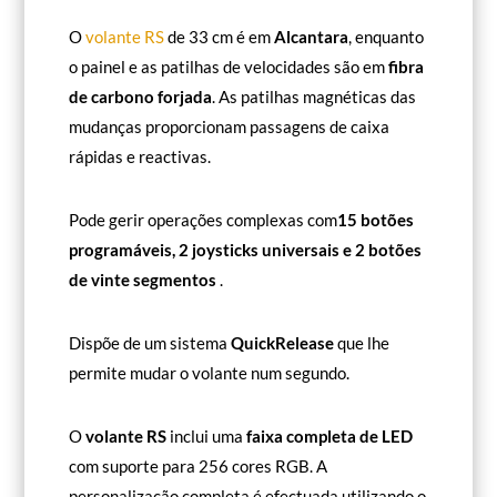
O
volante RS
de 33 cm é em
Alcantara
, enquanto
o painel e as patilhas de velocidades são em
fibra
de carbono forjada
. As patilhas magnéticas das
mudanças proporcionam passagens de caixa
rápidas e reactivas.
Pode gerir operações complexas com
15 botões
programáveis, 2 joysticks universais e 2 botões
de vinte segmentos
.
Dispõe de um sistema
QuickRelease
que lhe
permite mudar o volante num segundo.
O
volante RS
inclui uma
faixa completa de LED
com suporte para 256 cores RGB. A
personalização completa é efectuada utilizando o