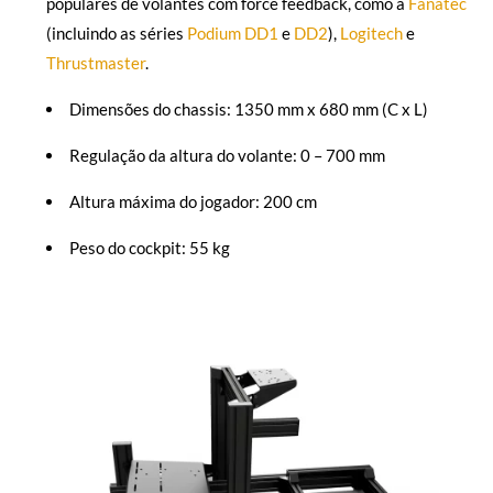
populares de volantes com force feedback, como a
Fanatec
(incluindo as séries
Podium DD1
e
DD2
),
Logitech
e
Thrustmaster
.
Dimensões do chassis: 1350 mm x 680 mm (C x L)
Regulação da altura do volante: 0 – 700 mm
Altura máxima do jogador: 200 cm
Peso do cockpit: 55 kg