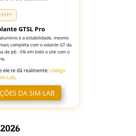
5
????
olante GTSL Pro
 alumínio e a estabilidade, mesmo
 mais completa com o volante GT da
ua de pé: -5% em todo o site com o
ma.
e ele te dá realmente:
código
im-Lab
.
ÇÕES DA SIM-LAB
 2026