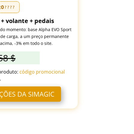
RO
????
 + volante + pedais
o do momento: base Alpha EVO Sport
a de carga, a um preço permanente
acima, -3% em todo o site.
58 $
 produto:
código promocional
.
ÇÕES DA SIMAGIC