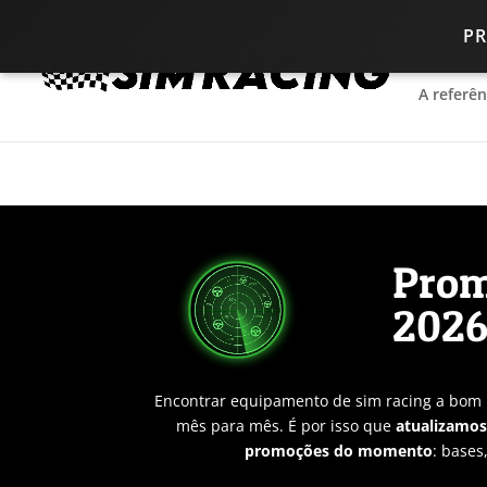
P
A referê
A referê
Prom
2026
Encontrar equipamento de sim racing a bom 
mês para mês. É por isso que
atualizamos
promoções do momento
: bases