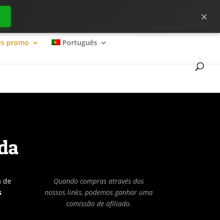
×
ecessário para começar bem no ?
os promo
Português
ada
m de
Quando compras através dos
s
nossos links, podemos ganhar uma
comissão de afiliado.