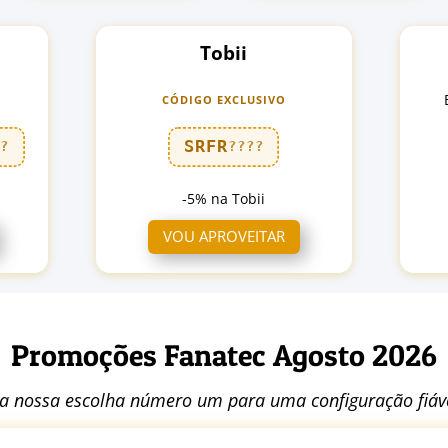
Tobii
CÓDIGO EXCLUSIVO
SRFR
??
????
-5% na Tobii
VOU APROVEITAR
Promoções Fanatec Agosto 2026
 a nossa escolha número um para uma configuração fiáve