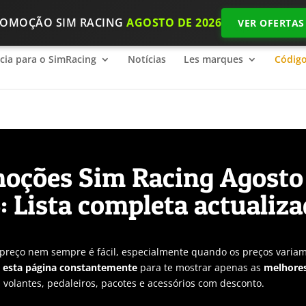
ROMOÇÃO SIM RACING
AGOSTO DE 2026
VER OFERTAS
ncia para o SimRacing
2026 SimRacing: Qual é o equipamento n
ncia para o SimRacing
Notícias
Les marques
Códig
oções Sim Racing Agosto
: Lista completa actualiz
preço nem sempre é fácil, especialmente quando os preços varia
 esta página constantemente
para te mostrar apenas as
melhore
, volantes, pedaleiros, pacotes e acessórios com desconto.