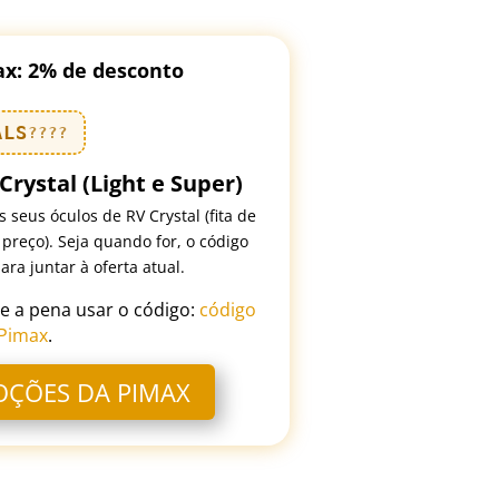
ax: 2% de desconto
ALS
????
Crystal (Light e Super)
 seus óculos de RV Crystal (fita de
preço). Seja quando for, o código
ra juntar à oferta atual.
le a pena usar o código:
código
Pimax
.
OÇÕES DA PIMAX