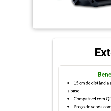
Ext
Bene
15 cm de distância 
a base
Compatível com QR
Preço de venda com