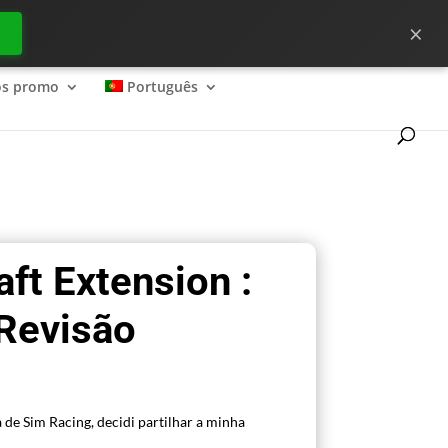
×
ecessário para começar bem no ?
os promo
Português
ft Extension :
 Revisão
 de Sim Racing, decidi partilhar a minha