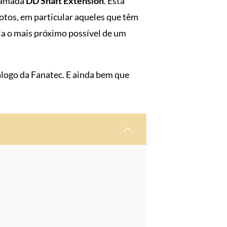
chamada
DD Shaft Extension
. Esta
otos, em particular aqueles que têm
a o mais próximo possível de um
álogo da Fanatec. E ainda bem que
2