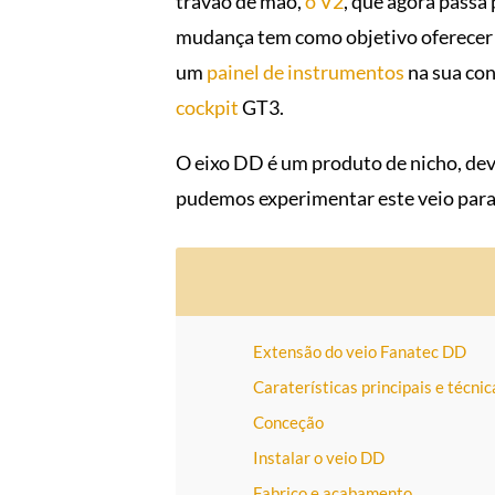
travão de mão,
o V2
, que agora passa
mudança tem como objetivo oferecer u
um
painel de instrumentos
na sua con
cockpit
GT3.
O eixo DD é um produto de nicho, dev
pudemos experimentar este veio para 
Extensão do veio Fanatec DD
Caraterísticas principais e técnic
Conceção
Instalar o veio DD
Fabrico e acabamento