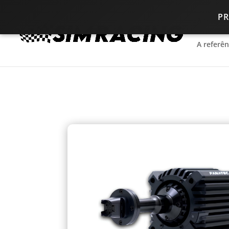
P
A referê
A referê