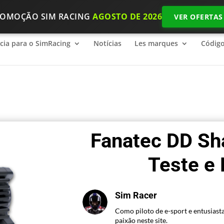
ROMOÇÃO SIM RACING
AGOSTO DE 2026
VER OFERTAS
ncia para o SimRacing
2026 SimRacing: Qual é o equipamento n
ncia para o SimRacing
Notícias
Les marques
Códig
Fanatec DD Sha
Teste e
Sim Racer
Como piloto de e-sport e entusiasta
paixão neste site.