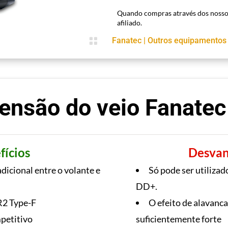
Quando compras através dos nosso
afiliado.

Fanatec
|
Outros equipamentos
ensão do veio Fanate
fícios
Desvan
adicional entre o volante e
Só pode ser utiliza
DD+.
2 Type-F
O efeito de alavanca
petitivo
suficientemente forte