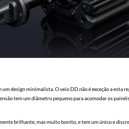
 um design minimalista. O veio DD não é exceção a esta r
xtensão tem um diâmetro pequeno para acomodar os painé
mente brilhante, mas muito bonito, e tem um único e discr