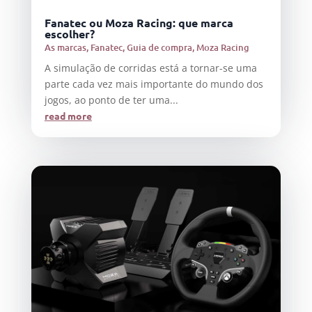
Fanatec ou Moza Racing: que marca
escolher?
As marcas
,
Fanatec
,
Guia de compra
,
Moza Racing
A simulação de corridas está a tornar-se uma
parte cada vez mais importante do mundo dos
jogos, ao ponto de ter uma...
read more