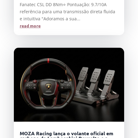
Fanatec CSL DD 8Nm⭐ Pontuação: 9.7/10A
referência para uma transmissão direta fluida
e intuitiva "Adoramos a sua...
read more
MOZA Racing lança o volante oficial em