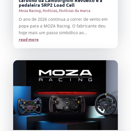
carbono da Lamborghini Revuelto e a
pedaleira SRP2 Load Cell
Moza Racing
,
Notícias
,
Notícias da marca
O ano de 2026 continua a correr de vento em
popa para a MOZA Racing. O fabricante deu
hoje mais um passo simbólico ao...
read more