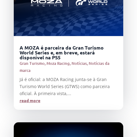
A MOZA é parceira da Gran Turismo
World Series e, em breve, estará
disponível na PS5
Gran Turismo
,
Moza Racing
,
Notícias
,
Notícias da
marca
Já é oficial: a MOZA Racing junta-se à Gran
Turismo World Series (GTWS) como parceira
oficial. À primeira vista,...
read more