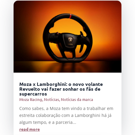
Moza x Lamborghini: o novo volante
Revuelto vai fazer sonhar os fãs de
supercarros
Moza Racing
,
Notícias
,
Notícias da marca
Como sabes, a Moza tem vindo a trabalhar em
estreita colaboração com a Lamborghini há já
algum tempo, e a parceria...
read more