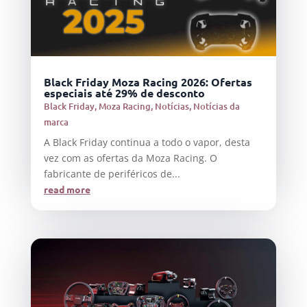
Black Friday Moza Racing 2026: Ofertas
especiais até 29% de desconto
Black Friday
,
Moza Racing
,
Notícias
,
Notícias da
marca
A Black Friday continua a todo o vapor, desta
vez com as ofertas da Moza Racing. O
fabricante de periféricos de...
read more