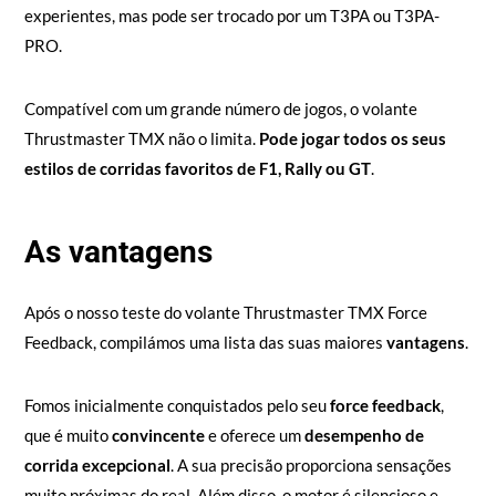
experientes, mas pode ser trocado por um T3PA ou T3PA-
PRO.
Compatível com um grande número de jogos, o volante
Thrustmaster TMX não o limita.
Pode jogar todos os seus
estilos de corridas favoritos de F1, Rally ou GT
.
As vantagens
Após o nosso teste do volante Thrustmaster TMX Force
Feedback, compilámos uma lista das suas maiores
vantagens
.
Fomos inicialmente conquistados pelo seu
force feedback
,
que é muito
convincente
e oferece um
desempenho de
corrida excepcional
. A sua precisão proporciona sensações
muito próximas do real. Além disso, o motor é silencioso e