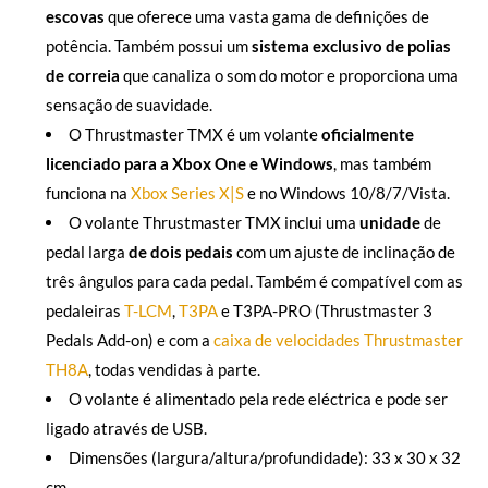
escovas
que oferece uma vasta gama de definições de
potência. Também possui um
sistema exclusivo de polias
de correia
que canaliza o som do motor e proporciona uma
sensação de suavidade.
O Thrustmaster TMX é um volante
oficialmente
licenciado para a Xbox One e Windows
, mas também
funciona na
Xbox Series X|S
e no Windows 10/8/7/Vista.
O volante Thrustmaster TMX inclui uma
unidade
de
pedal larga
de dois pedais
com um ajuste de inclinação de
três ângulos para cada pedal. Também é compatível com as
pedaleiras
T-LCM
,
T3PA
e T3PA-PRO (Thrustmaster 3
Pedals Add-on) e com a
caixa de velocidades Thrustmaster
TH8A
, todas vendidas à parte.
O volante é alimentado pela rede eléctrica e pode ser
ligado através de USB.
Dimensões (largura/altura/profundidade): 33 x 30 x 32
cm