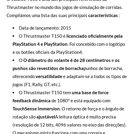
Thrustmaster no mundo dos jogos de simulação de corridas.
Compilámos uma lista das suas principais
características
:
Data de lançamento: 2015
O Thrustmaster T150 é
licenciado oficialmente pela
PlayStation 4 e PlayStation
. Foi concebido com o logótipo
e os botões oficiais da PlayStation4.
O
O diâmetro do volante é de 28 centímetros
e
os
punhos são revestidos de borracha
punhos de borracha,
oferecendo
versatilidade
e adaptam-se a todos os tipos de
jogos (F1, Rally, GT, etc.).
O Thrustmaster T150 tem
uma base de force
feedback dinâmica
de 1080° e está equipado com
TouchSense Immersion
. O retorno de força e o ângulo de
rotação são
ajustável
A leitura óptica é muito precisa
(resolução de 12 bits, 4096 valores no eixo das direcções).
O mecanismo misto funciona com uma correia e