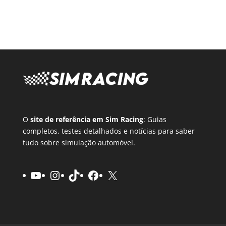
O
site de referência em Sim Racing
: Guias
completos, testes detalhados e notícias para saber
tudo sobre simulação automóvel.
YouTube
Instagram
TikTok
Facebook
X