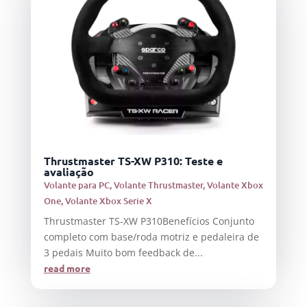
Thrustmaster TS-XW P310: Teste e
avaliação
Volante para PC
,
Volante Thrustmaster
,
Volante Xbox
One
,
Volante Xbox Serie X
Thrustmaster TS-XW P310Benefícios Conjunto
completo com base/roda motriz e pedaleira de
3 pedais Muito bom feedback de...
read more