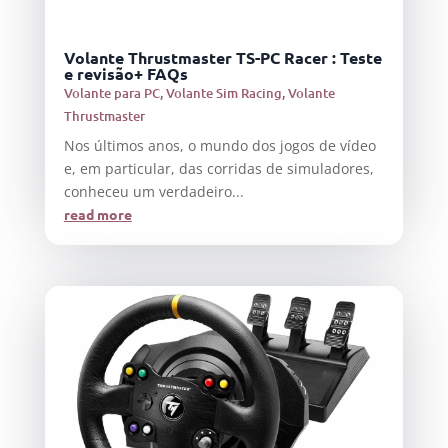
Volante Thrustmaster TS-PC Racer : Teste
e revisão+ FAQs
Volante para PC
,
Volante Sim Racing
,
Volante
Thrustmaster
Nos últimos anos, o mundo dos jogos de vídeo
e, em particular, das corridas de simuladores,
conheceu um verdadeiro...
read more