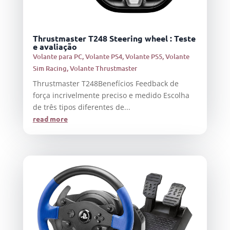
Thrustmaster T248 Steering wheel : Teste
e avaliação
Volante para PC
,
Volante PS4
,
Volante PS5
,
Volante
Sim Racing
,
Volante Thrustmaster
Thrustmaster T248Benefícios Feedback de
força incrivelmente preciso e medido Escolha
de três tipos diferentes de...
read more