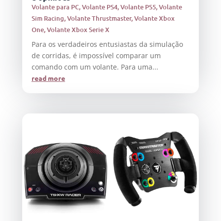
Volante para PC
,
Volante PS4
,
Volante PS5
,
Volante
Sim Racing
,
Volante Thrustmaster
,
Volante Xbox
One
,
Volante Xbox Serie X
Para os verdadeiros entusiastas da simulação
de corridas, é impossível comparar um
comando com um volante. Para uma...
read more