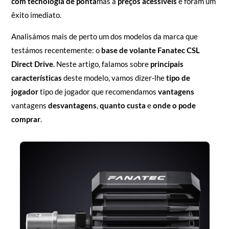
com tecnologia de ponta
mas a
preços acessíveis
e foram um
êxito imediato.
Analisámos mais de perto um dos modelos da marca que
testámos recentemente: o
base de volante Fanatec CSL
Direct Drive
. Neste artigo, falamos sobre
principais
características
deste modelo, vamos dizer-lhe
tipo de
jogador
tipo de jogador que recomendamos
vantagens
vantagens
desvantagens
,
quanto custa
e
onde o pode
comprar
.