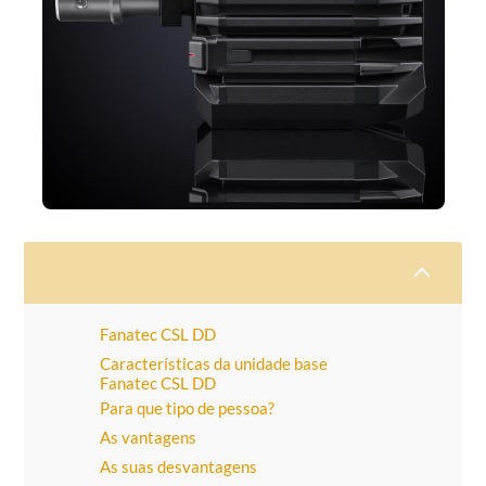
2
Fanatec CSL DD
Características da unidade base
Fanatec CSL DD
Para que tipo de pessoa?
As vantagens
As suas desvantagens