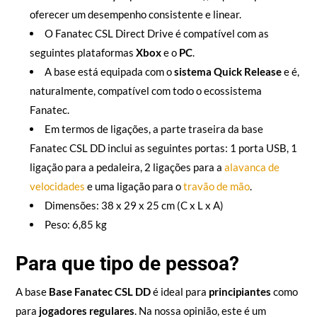
oferecer um desempenho consistente e linear.
O Fanatec CSL Direct Drive é compatível com as
seguintes plataformas
Xbox
e o
PC
.
A base está equipada com o
sistema Quick Release
e é,
naturalmente, compatível com todo o ecossistema
Fanatec.
Em termos de ligações, a parte traseira da base
Fanatec CSL DD inclui as seguintes portas: 1 porta USB, 1
ligação para a pedaleira, 2 ligações para a
alavanca de
velocidades
e uma ligação para o
travão de mão
.
Dimensões: 38 x 29 x 25 cm (C x L x A)
Peso: 6,85 kg
Para que tipo de pessoa?
A base
Base Fanatec CSL DD
é ideal para
principiantes
como
para
jogadores regulares
. Na nossa opinião, este é um