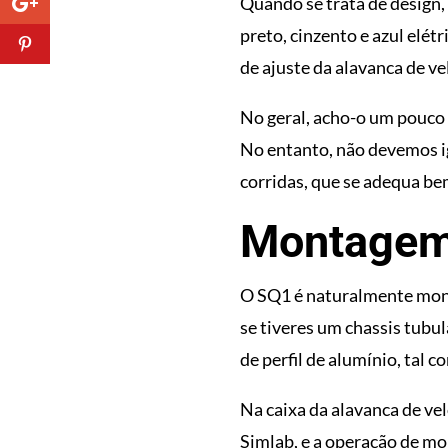
Quando se trata de design, 
preto, cinzento e azul elétr
de ajuste da alavanca de ve
No geral, acho-o um pouco
No entanto, não devemos ig
corridas, que se adequa be
Montagem
O SQ1 é naturalmente monta
se tiveres um chassis tubu
de perfil de alumínio, tal 
Na caixa da alavanca de ve
Simlab, e a operação de mo