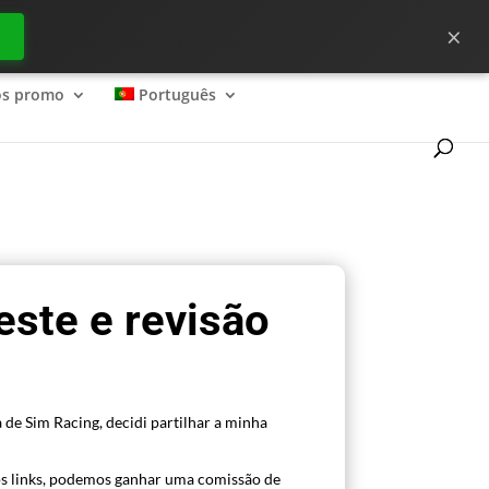
×
ecessário para começar bem no ?
os promo
Português
este e revisão
 de Sim Racing, decidi partilhar a minha
s links, podemos ganhar uma comissão de