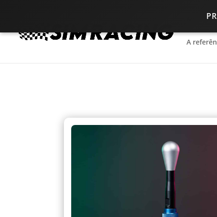
P
A referê
A referê