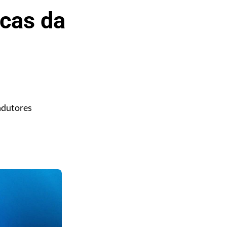
icas da
ondutores