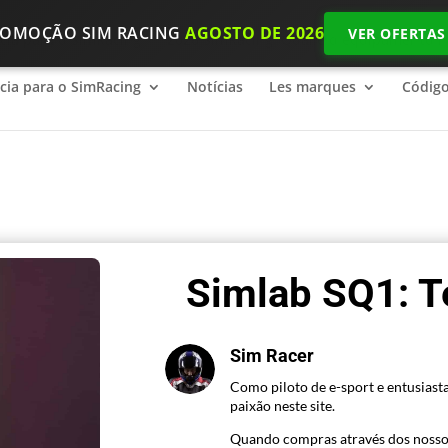
ROMOÇÃO SIM RACING
AGOSTO DE 2026
VER OFERTAS
ncia para o SimRacing
2026 SimRacing: Qual é o equipamento n
ncia para o SimRacing
Notícias
Les marques
Códig
Simlab SQ1: T
Sim Racer
Como piloto de e-sport e entusiasta
paixão neste site.
Quando compras através dos nosso