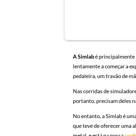
A Simlab
é principalmente
lentamente a começar a ex
pedaleira, um travão de m
Nas corridas de simuladores
portanto, precisam deles na
No entanto, a Simlab é uma
que teve de oferecer uma a
metal, e está na nossa
conf