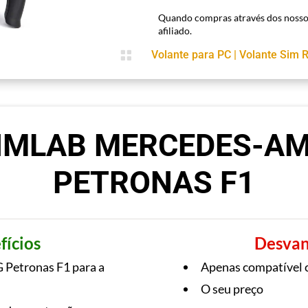
Quando compras através dos nosso
afiliado.

Volante para PC
|
Volante Sim 
IMLAB MERCEDES-A
PETRONAS F1
fícios
Desvan
G Petronas F1 para a
Apenas compatível
O seu preço