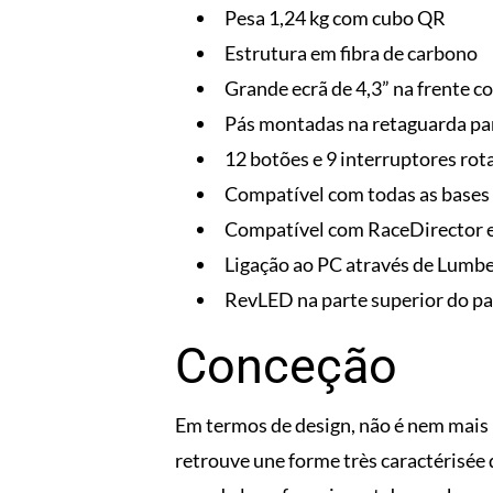
Pesa 1,24 kg com cubo QR
Estrutura em fibra de carbono
Grande ecrã de 4,3” na frente c
Pás montadas na retaguarda pa
12 botões e 9 interruptores rota
Compatível com todas as base
Compatível com RaceDirector
Ligação ao PC através de Lumbe
RevLED na parte superior do pai
Conceção
Em termos de design, não é nem mais
retrouve une forme très caractérisée d