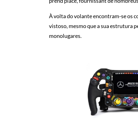
prend place, fournissant de nombreus
À volta do volante encontram-se os co
vistoso, mesmo que a sua estrutura pe
monolugares.