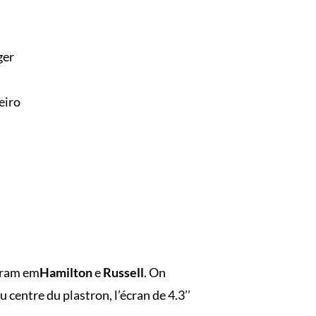
ger
eiro
tram em
Hamilton
e
Russell
. On
 centre du plastron, l’écran de 4.3’’