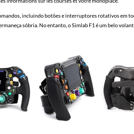
es informations sur les courses et votre monoplace.
mandos, incluindo botões e interruptores rotativos em tod
rmaneça sóbria. No entanto, o Simlab F1 é um belo volante 