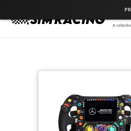
P
A referê
A referê