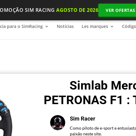
ROMOÇÃO SIM RACING
AGOSTO DE 2026
VER OFERTAS
ncia para o SimRacing
2026 SimRacing: Qual é o equipamento n
ncia para o SimRacing
Notícias
Les marques
Códig
Simlab Me
PETRONAS F1 : T
Sim Racer
Como piloto de e-sport e entusiasta
paixão neste site.