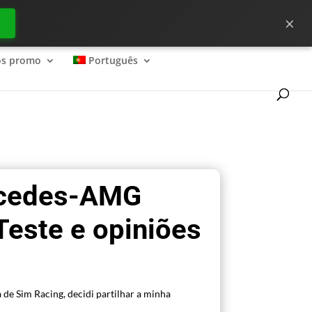
×
ecessário para começar bem no ?
os promo
Português
rcedes-AMG
este e opiniões
 de Sim Racing, decidi partilhar a minha