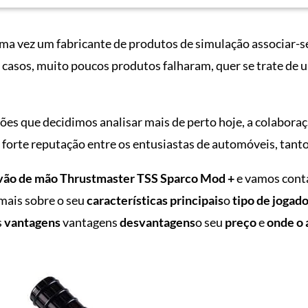
ma vez um fabricante de produtos de simulação associar-s
s casos, muito poucos produtos falharam, quer se trate de 
es que decidimos analisar mais de perto hoje, a colaboraç
orte reputação entre os entusiastas de automóveis, tanto 
vão de mão Thrustmaster TSS Sparco Mod +
e vamos conta
mais sobre o seu
características principais
o
tipo de jogad
s
vantagens
vantagens
desvantagens
o seu
preço
e
onde o 