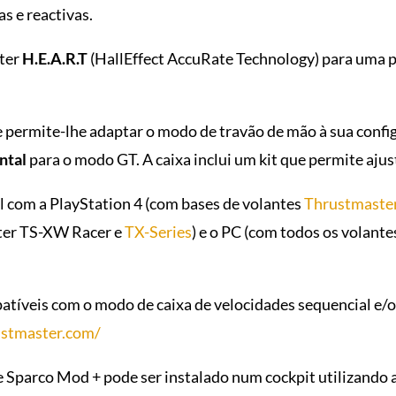
s e reactivas.
ster
H.E.A.R.T
(HallEffect AccuRate Technology) para uma pr
ermite-lhe adaptar o modo de travão de mão à sua config
ntal
para o modo GT. A caixa inclui um kit que permite ajus
l com a PlayStation 4 (com bases de volantes
Thrustmaste
ter TS-XW Racer e
TX-Series
) e o PC (com todos os volan
patíveis com o modo de caixa de velocidades sequencial e/
ustmaster.com/
parco Mod + pode ser instalado num cockpit utilizando a