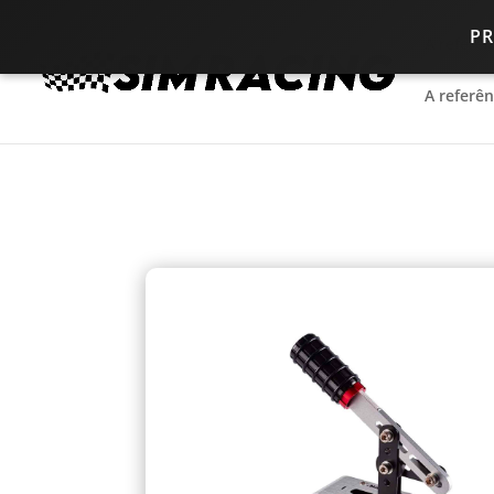
P
A referê
A referê