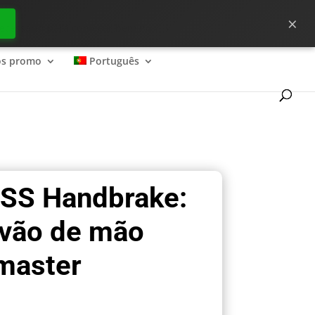
×
ecessário para começar bem no ?
os promo
Português
TSS Handbrake:
avão de mão
master