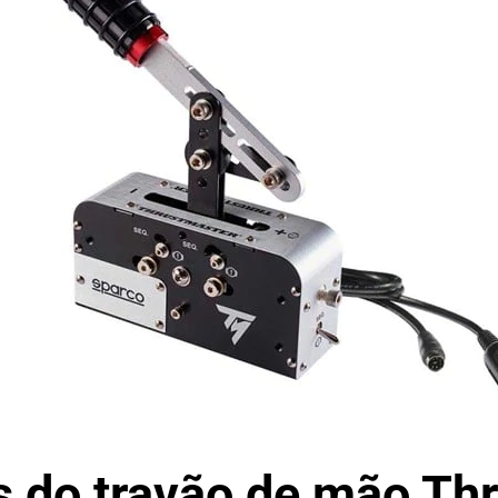
es
do
travão de mão Th