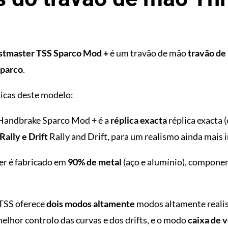
stmaster TSS Sparco Mod +
é um travão de mão
travão de
parco
.
icas deste modelo:
Handbrake Sparco Mod + é a
réplica exacta
réplica exacta (
ally e Drift
Rally and Drift, para um realismo ainda mais
r é fabricado em
90% de metal
(aço e alumínio), componen
TSS oferece
dois modos altamente
modos altamente realis
elhor controlo das curvas e dos drifts, e o modo
caixa de 