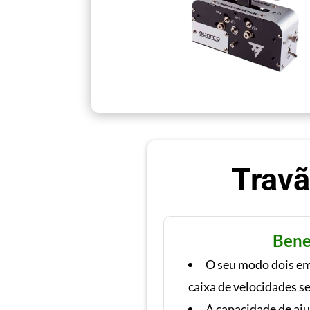
Travã
Bene
O seu modo dois em
caixa de velocidades s
A capacidade de aju