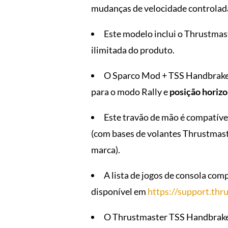
mudanças de velocidade controlada
Este modelo inclui o Thrustma
ilimitada do produto.
O Sparco Mod + TSS Handbrake p
para o modo Rally e
posição horizo
Este travão de mão é compatíve
(com bases de volantes Thrustmas
marca).
A lista de jogos de consola com
disponível em
https://support.thr
O Thrustmaster TSS Handbrake S