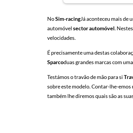
No
Sim-racing
Já aconteceu mais de u
automóvel
sector automóvel
. Neste
velocidades.
É precisamente uma destas colaboraçõ
Sparco
duas grandes marcas com uma f
Testámos o travão de mão para si
Tra
sobre este modelo. Contar-lhe-emos 
também lhe diremos quais são as sua