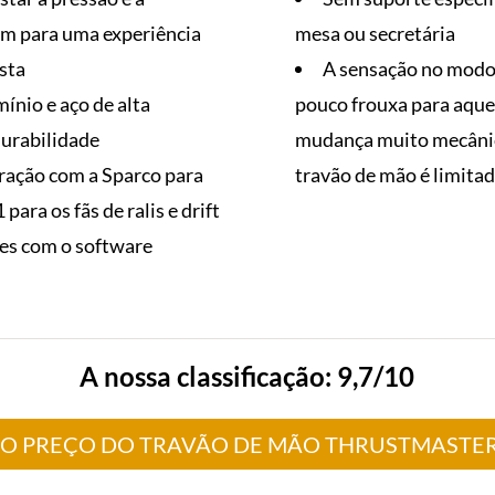
em para uma experiência
mesa ou secretária
sta
A sensação no modo
ínio e aço de alta
pouco frouxa para aqu
durabilidade
mudança muito mecânica
ração com a Sparco para
travão de mão é limitad
 para os fãs de ralis e drift
es com o software
A nossa classificação: 9,7/10
 O PREÇO DO TRAVÃO DE MÃO THRUSTMASTER