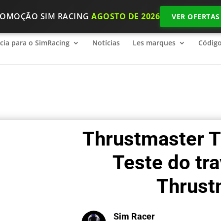
ROMOÇÃO SIM RACING
AGOSTO DE 2026
VER OFERTAS
ncia para o SimRacing
2026 SimRacing: Qual é o equipamento n
ncia para o SimRacing
Notícias
Les marques
Códig
Thrustmaster 
Teste do tr
Thrust
Sim Racer