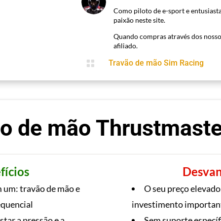
Como piloto de e-sport e entusiasta
paixão neste site.
Quando compras através dos nosso
afiliado.

Travão de mão Sim Racing
o de mão Thrustmast
fícios
Desvan
 um: travão de mão e
O seu preço elevado
equencial
investimento importan
star a pressão e a
Sem suporte específ