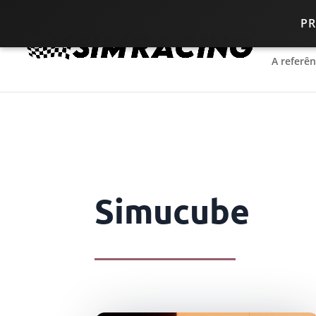
P
A referê
A referê
Simucube