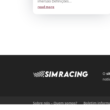
imersão Definições...
read more
O
si
notí
Sobre nós – Quem somos?
Boletim inform