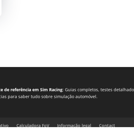
te de referência em Sim Racing
: Guias completos, testes detalhado
cias para saber tudo sobre simulação automóvel.
ativo
Calculadora FoV
Informação legal
Contact