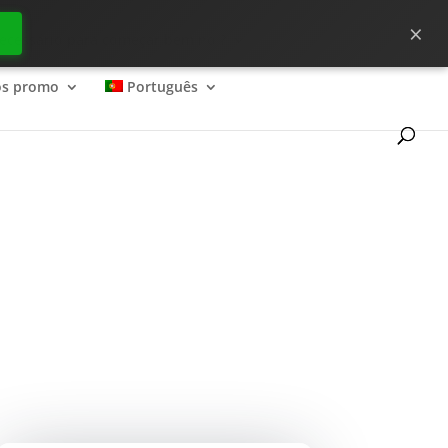
×
ecessário para começar bem no ?
os promo
Português