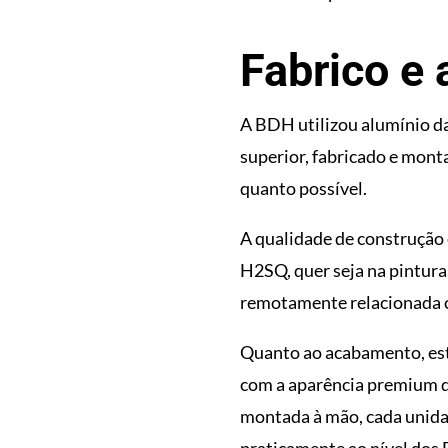
Fabrico e
A BDH utilizou alumínio da
superior, fabricado e mont
quanto possível.
A qualidade de construção 
H2SQ, quer seja na pintur
remotamente relacionada c
Quanto ao acabamento, est
com a aparência premium d
montada à mão, cada unida
praticamente ao nível dos 