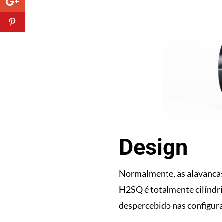
Design
Normalmente, as alavancas
H2SQ é totalmente cilíndri
despercebido nas configura