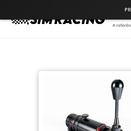
P
A referê
A referê