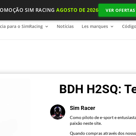
ROMOÇÃO SIM RACING
AGOSTO DE 2026
VER OFERTAS
ncia para o SimRacing
2026 SimRacing: Qual é o equipamento n
ncia para o SimRacing
Notícias
Les marques
Códig
BDH H2SQ: Te
Sim Racer
Como piloto de e-sport e entusiasta
paixão neste site.
Quando compras através dos nosso