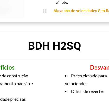
afiliado.

Alavanca de velocidades Sim R
BDH H2SQ
fícios
Desvan
e de construção
Preço elevado para 
namento padrão e
velocidades
Difícil de reverter
dade precisas