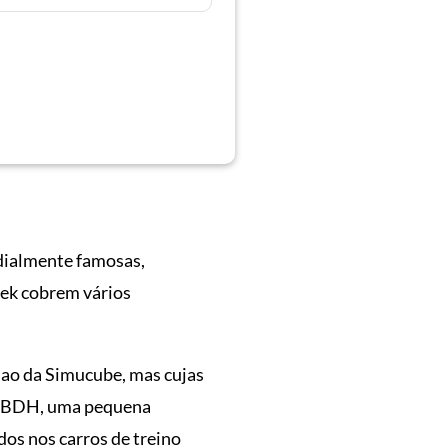
dialmente famosas,
tek cobrem vários
ao da Simucube, mas cujas
 a BDH, uma pequena
dos nos carros de treino