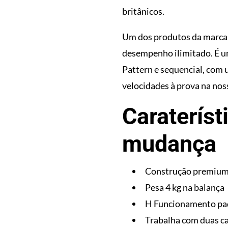
britânicos.
Um dos produtos da marca 
desempenho ilimitado. É u
Pattern e sequencial, com 
velocidades à prova na no
Carateríst
mudança
Construção premium
Pesa 4 kg na balança
H Funcionamento pad
Trabalha com duas ca