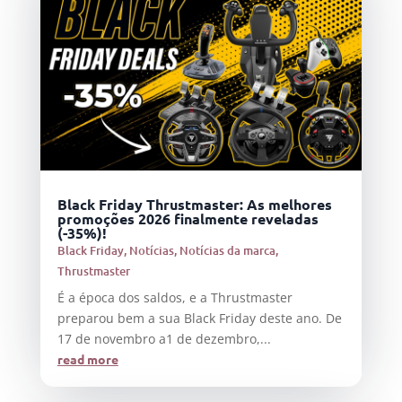
Black Friday Thrustmaster: As melhores
promoções 2026 finalmente reveladas
(-35%)!
Black Friday
,
Notícias
,
Notícias da marca
,
Thrustmaster
É a época dos saldos, e a Thrustmaster
preparou bem a sua Black Friday deste ano. De
17 de novembro a1 de dezembro,...
read more