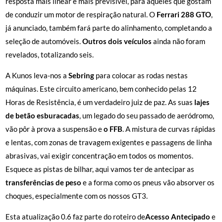
resposta mais linear e mais previsível, para aqueles que gostam
de conduzir um motor de respiração natural. O
Ferrari 288 GTO
,
já anunciado, também fará parte do alinhamento, completando a
seleção de automóveis.
Outros dois veículos
ainda não foram
revelados, totalizando seis.
A Kunos leva-nos a
Sebring
para colocar as rodas nestas
máquinas. Este circuito americano, bem conhecido pelas 12
Horas de Resistência, é um verdadeiro juiz de paz. As suas
lajes
de betão esburacadas
, um legado do seu passado de aeródromo,
vão pôr à prova a suspensão e
o FFB
. A mistura de curvas rápidas
e lentas, com zonas de travagem exigentes e passagens de linha
abrasivas, vai exigir concentração em todos os momentos.
Esquece as pistas de bilhar, aqui vamos ter de antecipar as
transferências de peso
e a forma como os pneus vão absorver os
choques, especialmente com os nossos GT3.
Esta atualização 0.6 faz parte do roteiro de
Acesso Antecipado
e