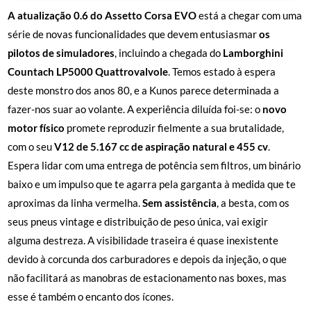
A atualização 0.6 do Assetto Corsa EVO
está a chegar com uma
série de novas funcionalidades que devem entusiasmar
os
pilotos de simuladores
, incluindo a chegada do
Lamborghini
Countach LP5000 Quattrovalvole
. Temos estado à espera
deste monstro dos anos 80, e a Kunos parece determinada a
fazer-nos suar ao volante. A experiência diluída foi-se: o
novo
motor físico
promete reproduzir fielmente a sua brutalidade,
com o seu
V12 de 5.167 cc de aspiração natural e 455 cv
.
Espera lidar com uma entrega de potência sem filtros, um binário
baixo e um impulso que te agarra pela garganta à medida que te
aproximas da linha vermelha.
Sem assistência
, a besta, com os
seus pneus vintage e distribuição de peso única, vai exigir
alguma destreza. A visibilidade traseira é quase inexistente
devido à corcunda dos carburadores e depois da injeção, o que
não facilitará as manobras de estacionamento nas boxes, mas
esse é também o encanto dos ícones.