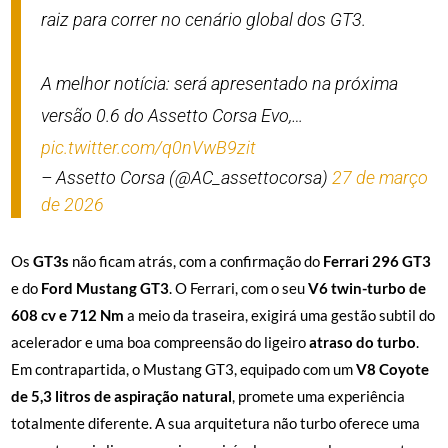
raiz para correr no cenário global dos GT3.
A melhor notícia: será apresentado na próxima
versão 0.6 do Assetto Corsa Evo,…
pic.twitter.com/q0nVwB9zit
– Assetto Corsa (@AC_assettocorsa)
27 de março
de 2026
Os
GT3s
não ficam atrás, com a confirmação do
Ferrari 296 GT3
e do
Ford Mustang GT3
. O Ferrari, com o seu
V6 twin-turbo
de
608 cv e 712 Nm
a meio da traseira, exigirá uma gestão subtil do
acelerador e uma boa compreensão do ligeiro
atraso do turbo
.
Em contrapartida, o Mustang GT3, equipado com um
V8 Coyote
de 5,3 litros de aspiração natural
, promete uma experiência
totalmente diferente. A sua arquitetura não turbo oferece uma